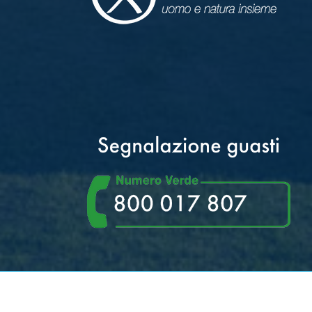
CADF S.p.A. - Via Alfieri 3, Codigoro, 44021 (FE) -
P.I./C.F. 01280290386 - Capitale sociale € 39.329.000