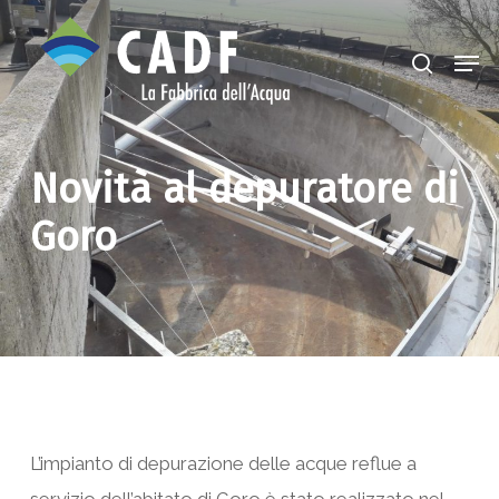
Skip
search
Men
to
Close
main
Menu
content
Novità al depuratore di
Goro
L’impianto di depurazione delle acque reflue a