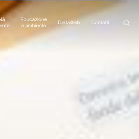
età
Educazione
sea
DeltaWeb
Contatti
rente
e ambiente