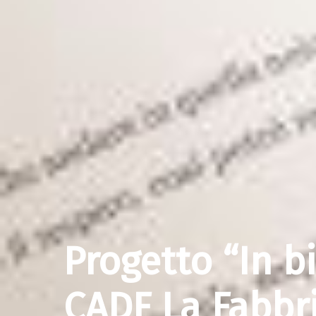
Progetto “In b
CADF La Fabbri