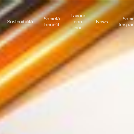
Lavora
Società
Soci
Sostenibilità
con
News
benefit
traspa
noi