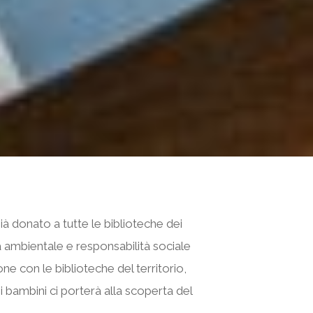
ià donato a tutte le biblioteche dei
à ambientale e responsabilità sociale
ne con le biblioteche del territorio,
 bambini ci porterà alla scoperta del