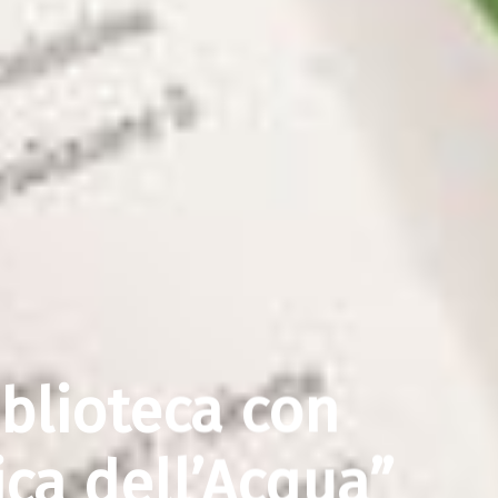
iblioteca con
ca dell’Acqua”