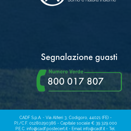
CADF S.p.A. - Via Alfieri 3, Codigoro, 44021 (FE) -
P.I./C.F. 01280290386 - Capitale sociale € 39.329.000
P.E.C. info@cadf.postecert.it - Email info@cadf.it - Tel.