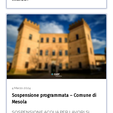
Sospensione
0
programmata
–
Comune
di
Mesola
4 Marzo 2024
Sospensione programmata – Comune di
Mesola
SOSPENSIONE ACQUA PER LAVORI Si