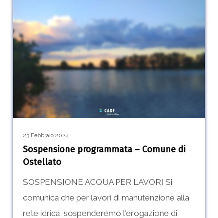
Sospensione
0
programmata
–
Comune
di
Ostellato
23 Febbraio 2024
Sospensione programmata – Comune di
Ostellato
SOSPENSIONE ACQUA PER LAVORI Si
comunica che per lavori di manutenzione alla
rete idrica, sospenderemo l'erogazione di