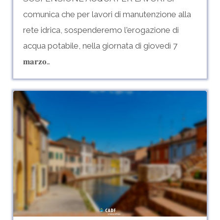
comunica che per lavori di manutenzione alla
rete idrica, sospenderemo l'erogazione di
acqua potabile, nella giornata di giovedì 7
𝐦𝐚𝐫𝐳𝐨…
Possibili
0
cali
di
pressione
o
brevi
sospensioni
–