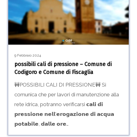
pressione
–
Comune
di
Codigoro
e
9 Febbraio 2024
Comune
possibili cali di pressione – Comune di
di
Codigoro e Comune di Fiscaglia
Fiscaglia
🚧POSSIBILI CALI DI PRESSIONE🚧 Si
comunica che per lavori di manutenzione alla
rete idrica, potranno verificarsi 𝗰𝗮𝗹𝗶 𝗱𝗶
𝗽𝗿𝗲𝘀𝘀𝗶𝗼𝗻𝗲 𝗻𝗲𝗹𝗹'𝗲𝗿𝗼𝗴𝗮𝘇𝗶𝗼𝗻𝗲 𝗱𝗶 𝗮𝗰𝗾𝘂𝗮
𝗽𝗼𝘁𝗮𝗯𝗶𝗹𝗲, 𝗱𝗮𝗹𝗹𝗲 𝗼𝗿𝗲…