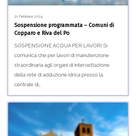
Riva
del
21 Febbraio 2024
Po
Sospensione programmata – Comuni di
Copparo e Riva del Po
SOSPENSIONE ACQUA PER LAVORI Si
comunica che per lavori di manutenzione
straordinaria agli organi di intercettazione
della rete di adduzione idrica presso la
centrale di…
possibili
0
cali
di