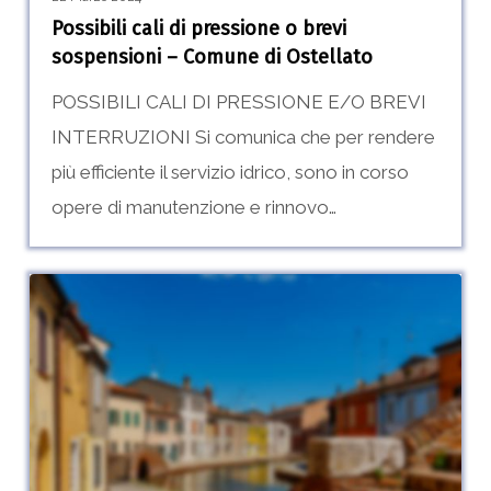
di
Possibili cali di pressione o brevi
Ostellato
sospensioni – Comune di Ostellato
POSSIBILI CALI DI PRESSIONE E/O BREVI
INTERRUZIONI Si comunica che per rendere
più efficiente il servizio idrico, sono in corso
opere di manutenzione e rinnovo…
Sospensione
0
programmata
nel
Comune
di
Comacchio