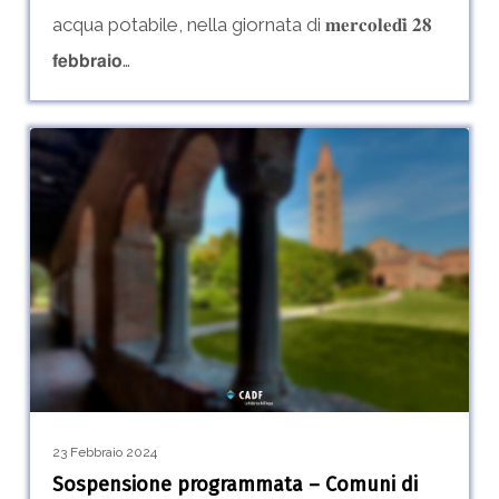
acqua potabile, nella giornata di 𝐦𝐞𝐫𝐜𝐨𝐥𝐞𝐝𝐢̀ 𝟐𝟖
𝗳𝗲𝗯𝗯𝗿𝗮𝗶𝗼…
Sospensione
0
programmata
–
Comuni
di
Codigoro,
Fiscaglia
e
Lagosanto
23 Febbraio 2024
Sospensione programmata – Comuni di