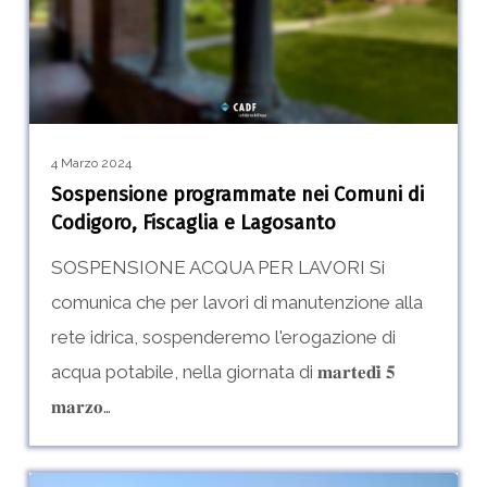
di
Codigoro,
Fiscaglia
e
Lagosanto
4 Marzo 2024
Sospensione programmate nei Comuni di
Codigoro, Fiscaglia e Lagosanto
SOSPENSIONE ACQUA PER LAVORI Si
comunica che per lavori di manutenzione alla
rete idrica, sospenderemo l'erogazione di
acqua potabile, nella giornata di 𝐦𝐚𝐫𝐭𝐞𝐝𝐢̀ 𝟓
𝐦𝐚𝐫𝐳𝐨…