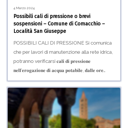
Comune
4 Marzo 2024
di
Possibili cali di pressione o brevi
Comacchio
sospensioni – Comune di Comacchio –
–
Località San Giuseppe
Località
POSSIBILI CALI DI PRESSIONE Si comunica
San
che per lavori di manutenzione alla rete idrica,
Giuseppe
potranno verificarsi 𝐜𝐚𝐥𝐢 𝐝𝐢 𝐩𝐫𝐞𝐬𝐬𝐢𝐨𝐧𝐞
𝐧𝐞𝐥𝐥'𝐞𝐫𝐨𝐠𝐚𝐳𝐢𝐨𝐧𝐞 𝐝𝐢 𝐚𝐜𝐪𝐮𝐚 𝐩𝐨𝐭𝐚𝐛𝐢𝐥𝐞, 𝐝𝐚𝐥𝐥𝐞 𝐨𝐫𝐞…
Sospensione
0
programmate
nei
Comuni