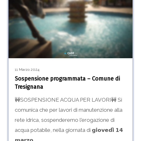
–
Comune
di
Tresignana
11 Marzo 2024
Sospensione programmata – Comune di
Tresignana
🚧SOSPENSIONE ACQUA PER LAVORI🚧 Si
comunica che per lavori di manutenzione alla
rete idrica, sospenderemo l'erogazione di
acqua potabile, nella giornata di 𝗴𝗶𝗼𝘃𝗲𝗱𝗶̀ 𝟭𝟰
𝗺𝗮𝗿𝘇𝗼…