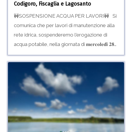
Codigoro, Fiscaglia e Lagosanto
🚧SOSPENSIONE ACQUA PER LAVORI🚧 Si
comunica che per lavori di manutenzione alla
rete idrica, sospenderemo l'erogazione di
acqua potabile, nella giornata di 𝐦𝐞𝐫𝐜𝐨𝐥𝐞𝐝𝐢̀ 𝟐𝟖…
Sospensione
0
programmata
–
Comuni
di
Copparo
e