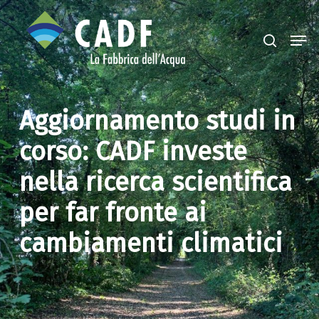
Skip
search
Men
to
Close
main
Menu
content
Aggiornamento studi in
corso: CADF investe
nella ricerca scientifica
per far fronte ai
cambiamenti climatici