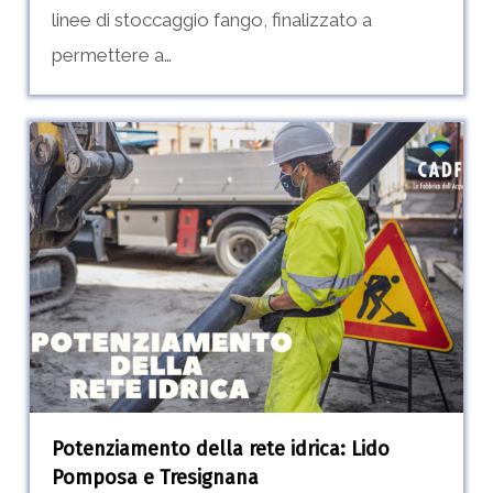
linee di stoccaggio fango, finalizzato a
permettere a…
Potenziamento
della
rete
idrica:
Lido
Pomposa
e
Tresignana
Potenziamento della rete idrica: Lido
Pomposa e Tresignana