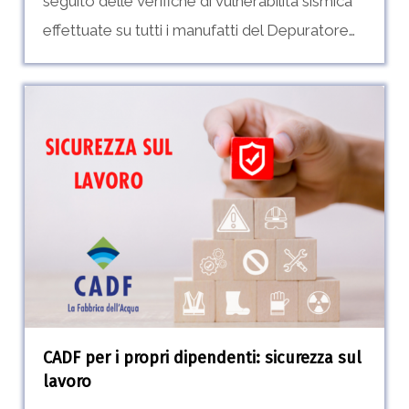
seguito delle verifiche di vulnerabilità sismica
effettuate su tutti i manufatti del Depuratore…
CADF
per
i
propri
dipendenti:
sicurezza
sul
lavoro
CADF per i propri dipendenti: sicurezza sul
lavoro