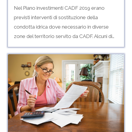
Nel Piano investimenti CADF 2019 erano
previsti interventi di sostituzione della
condotta idrica dove necessario in diverse
zone del territorio servito da CADF. Alcuni di…
Fatturazioni
in
acconto
fino
al
31
luglio