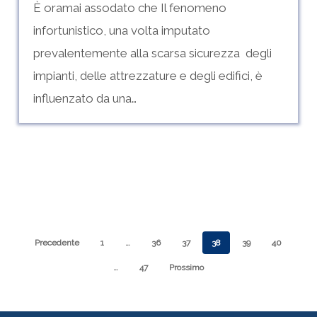
È oramai assodato che Il fenomeno
infortunistico, una volta imputato
prevalentemente alla scarsa sicurezza degli
impianti, delle attrezzature e degli edifici, è
influenzato da una…
Precedente
1
…
36
37
38
39
40
…
47
Prossimo