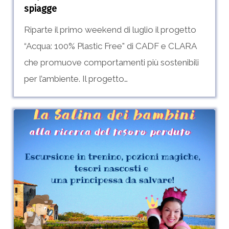
spiagge
Riparte il primo weekend di luglio il progetto
“Acqua: 100% Plastic Free" di CADF e CLARA
che promuove comportamenti più sostenibili
per l’ambiente. Il progetto…
Musica
e
fiabe
nella
Salina
di
Comacchio