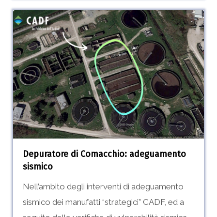
Depuratore
di
Comacchio:
adeguamento
sismico
Depuratore di Comacchio: adeguamento
sismico
Nell’ambito degli interventi di adeguamento
sismico dei manufatti “strategici” CADF, ed a