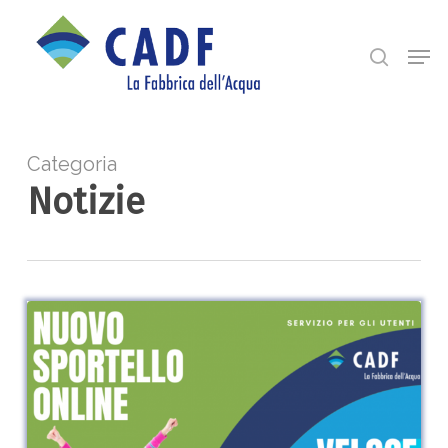
Skip
search
Men
to
Close
main
Menu
content
Categoria
Notizie
Nuovo
sportello
online
CADF