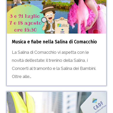
Musica e fiabe nella Salina di Comacchio
La Salina di Comacchio vi aspetta con le
novità dell’estate: il trenino della Salina, i
Concerti al tramonto e la Salina dei Bambini.
Oltre alle…
Ricerca
personale:
selezione