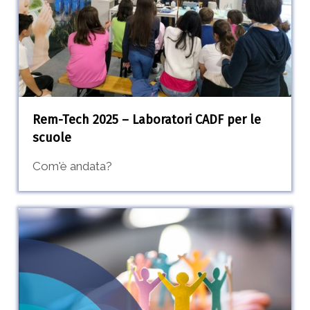
Laboratori
CADF
per
le
scuole
Rem-Tech 2025 – Laboratori CADF per le
scuole
Com'è andata?
Parola
ai
cittadini