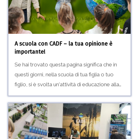
la
tua
opinione
è
A scuola con CADF – la tua opinione è
importante!
importante!
Se hai trovato questa pagina significa che in
questi giorni, nella scuola di tua figlia o tuo
figlio, si è svolta un'attività di educazione alla…
Rem-
Tech
2025
–