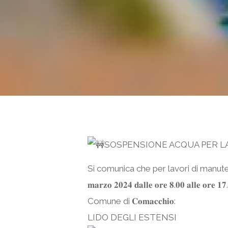
SOSPENSIONE ACQUA PER L
Si comunica che per lavori di manutenzi
𝐦𝐚𝐫𝐳𝐨 𝟐𝟎𝟐𝟒 𝐝𝐚𝐥𝐥𝐞 𝐨𝐫𝐞 𝟖.𝟎𝟎 𝐚𝐥𝐥𝐞 𝐨𝐫𝐞 𝟏𝟕
Comune di 𝐂𝐨𝐦𝐚𝐜𝐜𝐡𝐢𝐨:
LIDO DEGLI ESTENSI