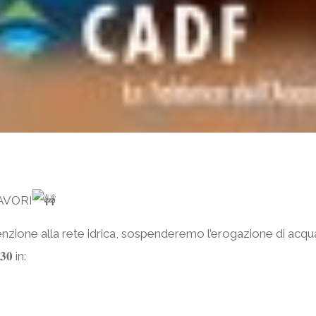
AVORI
one alla rete idrica, sospenderemo l’erogazione di acqua potabil
.𝟑𝟎 in: