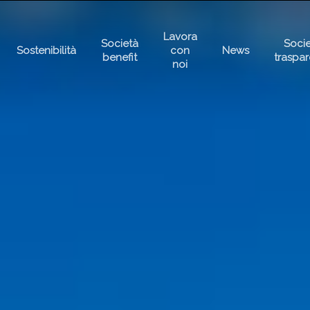
Lavora
Società
Soci
Sostenibilità
con
News
benefit
traspa
noi