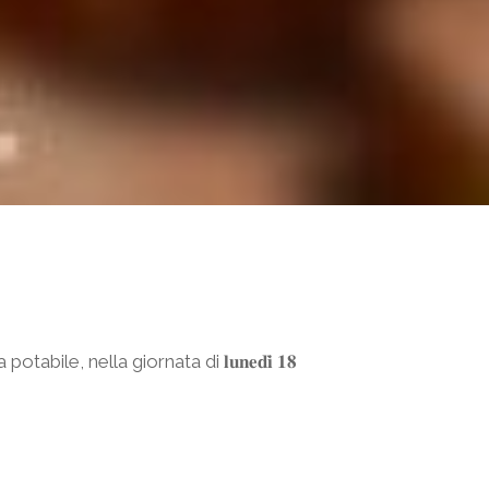
e, nella giornata di 𝐥𝐮𝐧𝐞𝐝𝐢̀ 𝟏𝟖