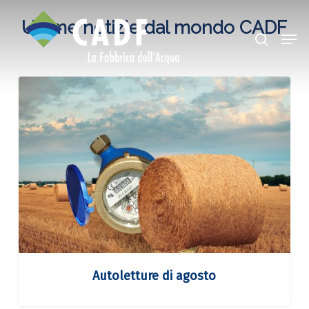
Skip
Ultime notizie dal mondo CADF
search
Men
to
Close
main
Menu
content
Autoletture
di
agosto
Autoletture di agosto