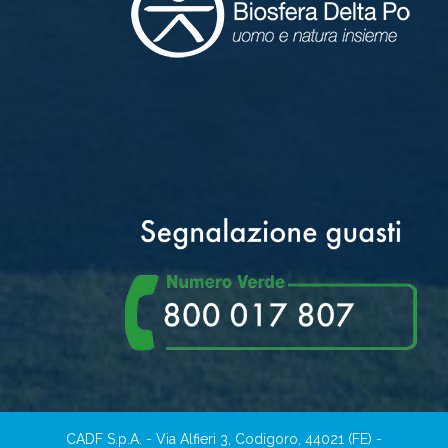
CADF S.p.A. - Via Alfieri 3, Codigoro, 44021 (FE) -