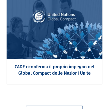
CADF
riconferma
il
proprio
impegno
nel
Global
Compact
delle
CADF riconferma il proprio impegno nel
Nazioni
Global Compact delle Nazioni Unite
Unite