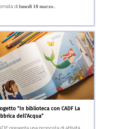
rnata di 𝐥𝐮𝐧𝐞𝐝𝐢̀ 𝟏𝟖 𝐦𝐚𝐫𝐳𝐨…
etto
ioteca
F
rica
’Acqua”
ogetto “In biblioteca con CADF La
bbrica dell’Acqua”
DF presenta una proposta di attività