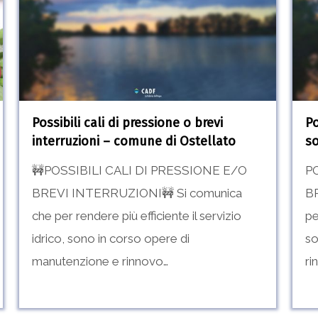
pressione
pres
o
o
brevi
brev
interruzioni
sosp
–
–
Possibili cali di pressione o brevi
Po
comune
Com
interruzioni – comune di Ostellato
so
di
di
🚧POSSIBILI CALI DI PRESSIONE E/O
P
Ostellato
Oste
BREVI INTERRUZIONI🚧 Si comunica
B
che per rendere più efficiente il servizio
pe
idrico, sono in corso opere di
so
manutenzione e rinnovo…
ri