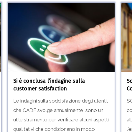
Si
Sosp
è
pro
conclusa
nel
l’indagine
Com
sulla
di
customer
Com
satisfaction
Si è conclusa l’indagine sulla
S
customer satisfaction
C
Le indagini sulla soddisfazione degli utenti,
S
che CADF svolge annualmente, sono un
co
utile strumento per verificare alcuni aspetti
al
qualitativi che condizionano in modo
l'