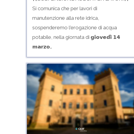
Si comunica che per lavori di
manutenzione alla rete idrica,
sospenderemo l'erogazione di acqua
potabile, nella giornata di 𝗴𝗶𝗼𝘃𝗲𝗱𝗶̀ 𝟭𝟰
𝗺𝗮𝗿𝘇𝗼…
Sospensione
programmata
–
Comune
di
Mesola