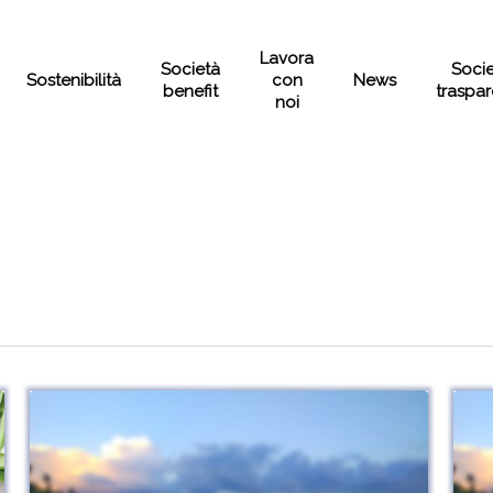
Lavora
Società
Soci
Sostenibilità
con
News
benefit
traspa
noi
Possibili
Possi
cali
cali
di
di