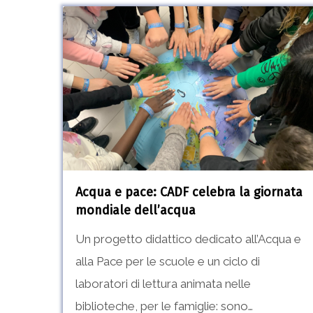
Acqua
e
pace:
CADF
celebra
la
giornata
mondiale
Acqua e pace: CADF celebra la giornata
dell’acqua
mondiale dell’acqua
Un progetto didattico dedicato all’Acqua e
alla Pace per le scuole e un ciclo di
laboratori di lettura animata nelle
biblioteche, per le famiglie: sono…