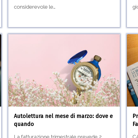
considerevole le…
gio
Autolettura
Prog
nel
“In
mese
bibl
di
con
marzo:
CAD
dove
La
e
Fabb
quando
dell
Autolettura nel mese di marzo: dove e
Pr
quando
Fa
La fatturazione trimestrale prevede 2
CA