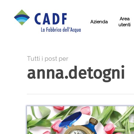
Skip
to
Area
Azienda
main
utenti
content
Tutti i post per
anna.detogni
Autoletture
di
aprile: