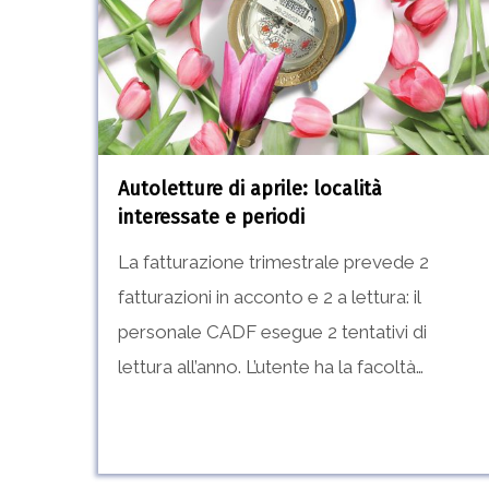
località
interessate
e
periodi
Autoletture di aprile: località
interessate e periodi
La fatturazione trimestrale prevede 2
fatturazioni in acconto e 2 a lettura: il
personale CADF esegue 2 tentativi di
lettura all’anno. L’utente ha la facoltà…
Hit enter to search or ESC to close