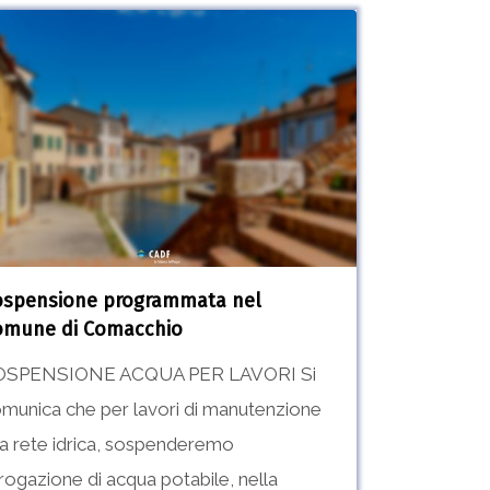
ensione
grammata
une
acchio
ospensione programmata nel
omune di Comacchio
OSPENSIONE ACQUA PER LAVORI Si
munica che per lavori di manutenzione
la rete idrica, sospenderemo
erogazione di acqua potabile, nella