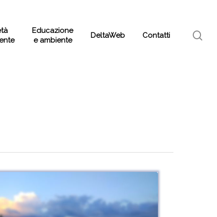
età
Educazione
sea
DeltaWeb
Contatti
rente
e ambiente
bili