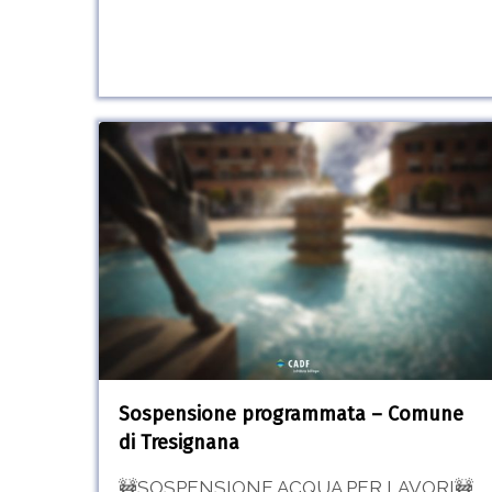
Sospensione
programmata
–
Comune
di
Tresignana
Sospensione programmata – Comune
di Tresignana
🚧SOSPENSIONE ACQUA PER LAVORI🚧