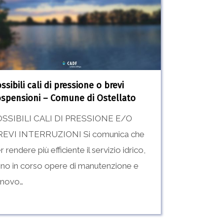
sione
i
ensioni
ssibili cali di pressione o brevi
une
spensioni – Comune di Ostellato
OSSIBILI CALI DI PRESSIONE E/O
llato
REVI INTERRUZIONI Si comunica che
r rendere più efficiente il servizio idrico,
no in corso opere di manutenzione e
nnovo…