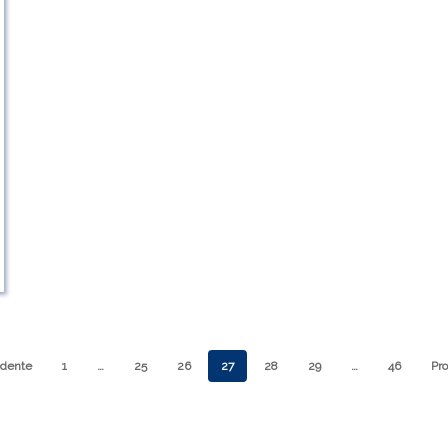
dente
1
…
25
26
27
28
29
…
46
Pr